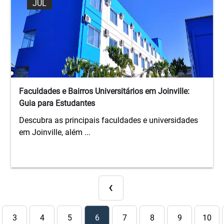
JUL
Faculdades e Bairros Universitários em Joinville:
Guia para Estudantes
Descubra as principais faculdades e universidades
em Joinville, além ...
‹
3
4
5
6
7
8
9
10