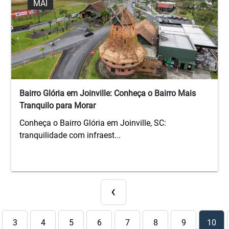
MAI
Bairro Glória em Joinville: Conheça o Bairro Mais
Tranquilo para Morar
Conheça o Bairro Glória em Joinville, SC:
tranquilidade com infraest...
‹
3
4
5
6
7
8
9
10