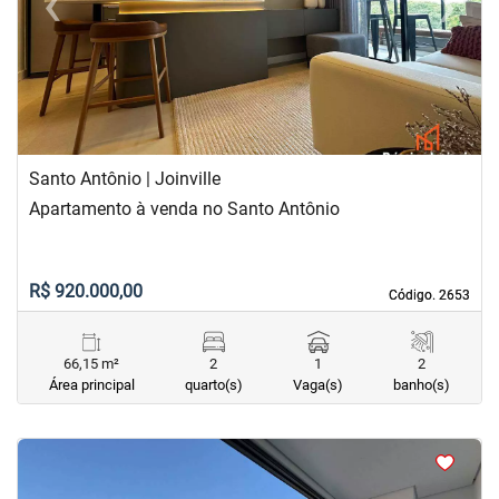
‹
›
Previous
Next
Santo Antônio | Joinville
Apartamento à venda no Santo Antônio
R$ 920.000,00
Código. 2653
Código. 2653
66,15 m²
2
1
2
Área principal
quarto(s)
Vaga(s)
banho(s)
<
<
<
<