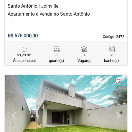
Santo Antônio | Joinville
Apartamento à venda no Santo Antônio
R$ 575.000,00
Código. 2472
Código. 2472
69,29 m²
3
1
2
Área principal
quarto(s)
Vaga(s)
banho(s)
<
<
<
<
‹
›
Previous
Next