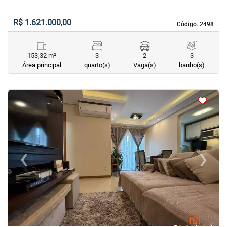
R$ 1.621.000,00
Código. 2498
Código. 2498
153,32 m²
3
2
3
Área principal
quarto(s)
Vaga(s)
banho(s)
<
<
<
<
‹
›
Previous
Next