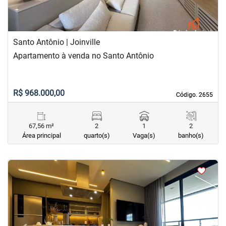
Santo Antônio | Joinville
Apartamento à venda no Santo Antônio
R$ 968.000,00
Código. 2655
Código. 2655
67,56 m²
2
1
2
Área principal
quarto(s)
Vaga(s)
banho(s)
<
<
<
<