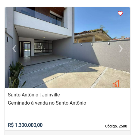
<
<
<
<
‹
›
Previous
Next
Santo Antônio | Joinville
Geminado à venda no Santo Antônio
R$ 1.300.000,00
Código. 2500
Código. 2500