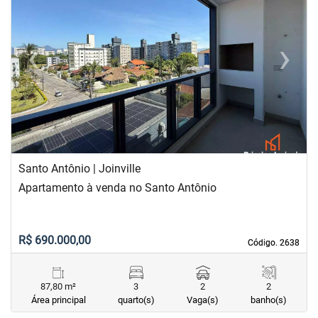
‹
›
Previous
Next
Santo Antônio | Joinville
Apartamento à venda no Santo Antônio
R$ 690.000,00
Código. 2638
Código. 2638
87,80 m²
3
2
2
Área principal
quarto(s)
Vaga(s)
banho(s)