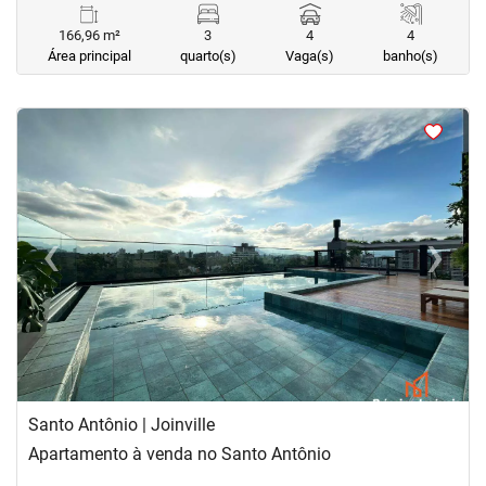
166,96 m²
3
4
4
Área principal
quarto(s)
Vaga(s)
banho(s)
<
<
<
<
‹
›
Previous
Next
Santo Antônio | Joinville
Apartamento à venda no Santo Antônio