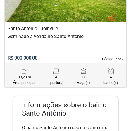
Santo Antônio | Joinville
Geminado à venda no Santo Antônio
R$ 900.000,00
Código. 2282
Código. 2282
193,29 m²
4
3
4
Área principal
quarto(s)
Vaga(s)
banho(s)
Informações sobre o bairro
Santo Antônio
O bairro Santo Antônio nasceu como uma