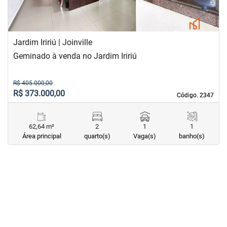
Jardim Iririú | Joinville
Geminado à venda no Jardim Iririú
R$ 405.000,00
R$ 373.000,00
Código. 2347
Código. 2347
62,64 m²
2
1
1
Área principal
quarto(s)
Vaga(s)
banho(s)