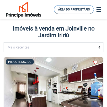
ÁREA DO PROPRIETÁRIO
Imóveis à venda em Joinville no
Jardim Iririú
<
<
<
<
PREÇO REDUZIDO
‹
›
Previous
Next