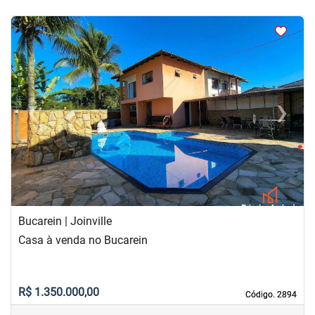
<
<
<
<
‹
›
Previous
Next
Bucarein | Joinville
Casa à venda no Bucarein
R$ 1.350.000,00
Código. 2894
Código. 2894