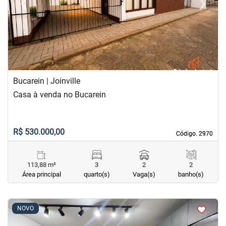
‹
›
Previous
Next
Bucarein | Joinville
Casa à venda no Bucarein
R$ 530.000,00
Código. 2970
Código. 2970
113,88 m²
3
2
2
Área principal
quarto(s)
Vaga(s)
banho(s)
<
<
<
<
NOVO