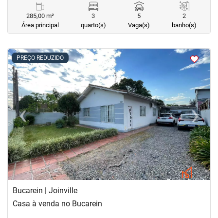
285,00 m²
3
5
2
Área principal
quarto(s)
Vaga(s)
banho(s)
<
<
<
<
PREÇO REDUZIDO
‹
›
Previous
Next
Bucarein | Joinville
Casa à venda no Bucarein