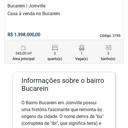
Bucarein | Joinville
Casa à venda no Bucarein
R$ 1.398.000,00
Código. 2745
Código. 2745
343,00 m²
3
1
3
Área principal
quarto(s)
Vaga(s)
banho(s)
Informações sobre o bairro
Bucarein
O Bairro Bucarein em Joinville possui
uma história fascinante que remonta às
origens da cidade. O nome deriva de "bu"
(corruptela de "ibi", que significa terra) e