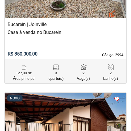
Bucarein | Joinville
Casa à venda no Bucarein
R$ 850.000,00
Código. 2994
Código. 2994
127,00 m²
3
2
2
Área principal
quarto(s)
Vaga(s)
banho(s)
<
<
<
<
NOVO