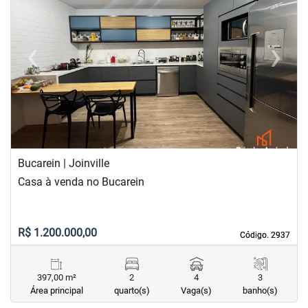
‹
›
Previous
Next
Bucarein | Joinville
Casa à venda no Bucarein
R$ 1.200.000,00
Código. 2937
Código. 2937
397,00 m²
2
4
3
Área principal
quarto(s)
Vaga(s)
banho(s)