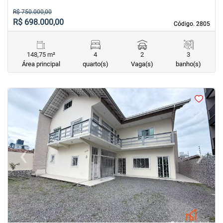
R$ 750.000,00
R$ 698.000,00
Código. 2805
Código. 2805
148,75 m²
4
2
3
Área principal
quarto(s)
Vaga(s)
banho(s)
<
<
<
<
‹
›
Previous
Next