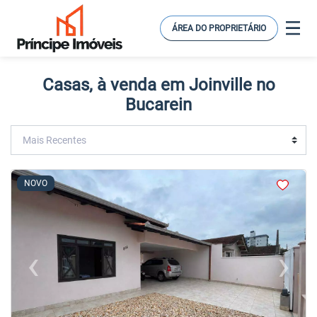
ÁREA DO PROPRIETÁRIO
Casas, à venda em Joinville no
Bucarein
<
<
<
<
NOVO
‹
›
Previous
Next