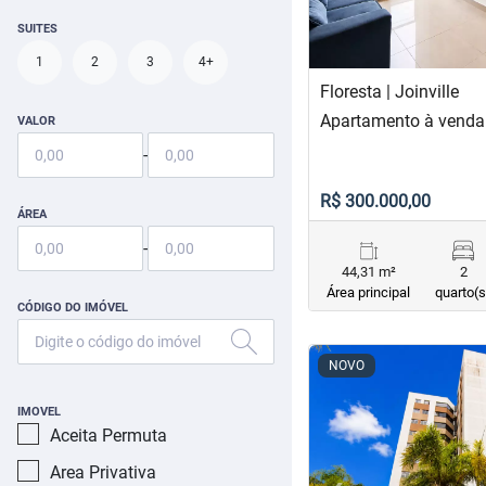
SUITES
1
2
3
4+
Floresta | Joinville
Apartamento à venda 
VALOR
-
R$ 300.000,00
ÁREA
-
44,31 m²
2
Área principal
quarto(s
CÓDIGO DO IMÓVEL
<
<
<
<
NOVO
IMOVEL
Aceita Permuta
Area Privativa