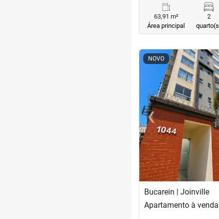
63,91 m²
2
Área principal
quarto(s
<
<
<
<
NOVO
‹
Previous
Bucarein | Joinville
Apartamento à venda