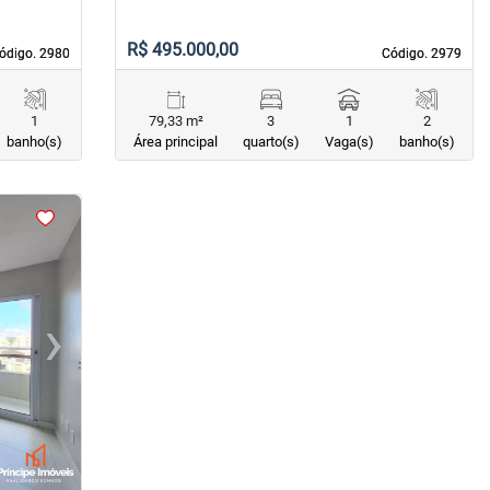
R$ 495.000,00
ódigo. 2980
ódigo. 2980
Código. 2979
Código. 2979
1
79,33 m²
3
1
2
banho(s)
Área principal
quarto(s)
Vaga(s)
banho(s)
›
Next