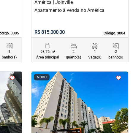
América | Joinville
Apartamento à venda no América
R$ 815.000,00
ódigo. 3005
ódigo. 3005
Código. 3004
Código. 3004
1
93,76 m²
2
1
2
banho(s)
Área principal
quarto(s)
Vaga(s)
banho(s)
<
<
<
<
NOVO
›
‹
›
Next
Previous
Next