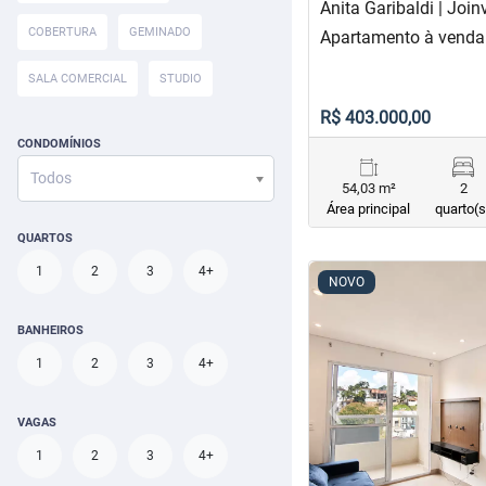
Anita Garibaldi | Joinv
COBERTURA
GEMINADO
Apartamento à venda 
SALA COMERCIAL
STUDIO
R$ 403.000,00
CONDOMÍNIOS
Todos
54,03 m²
2
Área principal
quarto(s
QUARTOS
1
2
3
4+
<
<
<
<
NOVO
BANHEIROS
1
2
3
4+
‹
Previous
VAGAS
1
2
3
4+