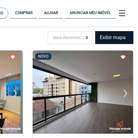
COMPRAR
ALUGAR
ANUNCIAR MEU IMÓVEL
NO
Exibir mapa
<
<
<
<
NOVO
›
‹
›
Next
Previous
Next