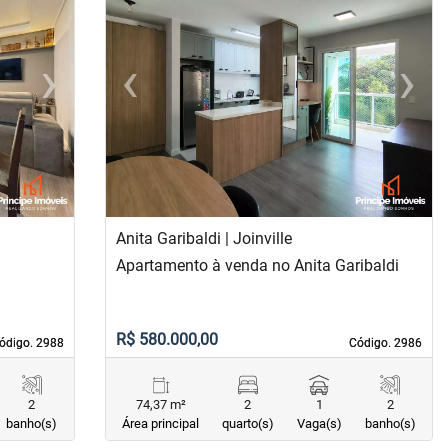
›
‹
›
Next
Previous
Next
Anita Garibaldi | Joinville
Apartamento à venda no Anita Garibaldi
R$ 580.000,00
ódigo. 2988
ódigo. 2988
Código. 2986
Código. 2986
2
74,37 m²
2
1
2
banho(s)
Área principal
quarto(s)
Vaga(s)
banho(s)