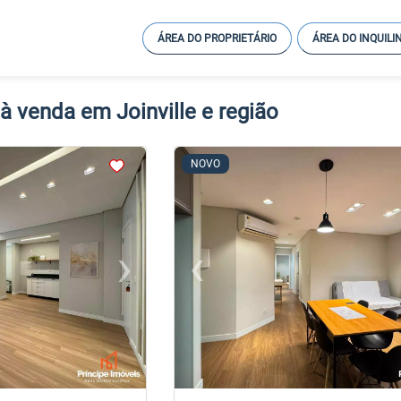
ÁREA DO PROPRIETÁRIO
ÁREA DO INQUILI
à venda em Joinville e região
<
<
<
<
NOVO
›
‹
Next
Previous