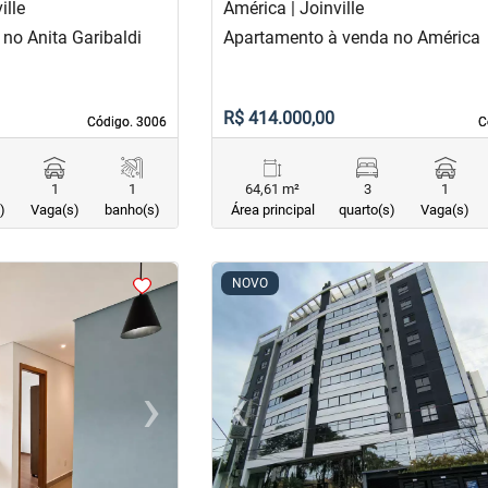
ille
América | Joinville
no Anita Garibaldi
Apartamento à venda no América
R$ 414.000,00
Código. 3006
Código. 3006
C
C
1
1
64,61 m²
3
1
)
Vaga(s)
banho(s)
Área principal
quarto(s)
Vaga(s)
<
<
<
<
NOVO
›
‹
Next
Previous