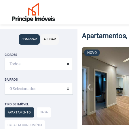
Apartamentos, 
COMPRAR
ALUGAR
<
<
<
<
NOVO
CIDADES
‹
BAIRROS
Previous
0
Selecionados
TIPO DE IMÒVEL
CASA
APARTAMENTO
CASA EM CONDOMÍNIO