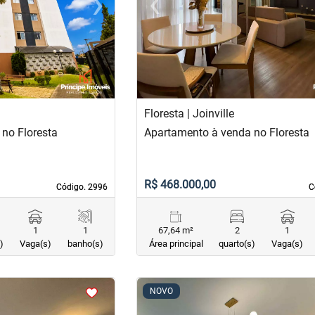
›
‹
Next
Previous
Floresta | Joinville
no Floresta
Apartamento à venda no Floresta
R$ 468.000,00
Código. 2996
Código. 2996
C
C
1
1
67,64 m²
2
1
)
Vaga(s)
banho(s)
Área principal
quarto(s)
Vaga(s)
<
<
<
<
NOVO