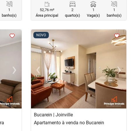
1
52,76 m²
2
1
1
banho(s)
Área principal
quarto(s)
Vaga(s)
banho(s)
<
<
<
<
NOVO
›
‹
›
Next
Previous
Next
Bucarein | Joinville
ra
Apartamento à venda no Bucarein