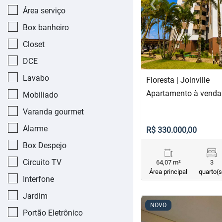
‹
Previous
Área serviço
Box banheiro
Closet
DCE
Lavabo
Floresta | Joinville
Apartamento à venda 
Mobiliado
Varanda gourmet
Alarme
R$ 330.000,00
Box Despejo
Circuito TV
64,07 m²
3
Área principal
quarto(s
Interfone
Jardim
<
<
<
<
NOVO
Portão Eletrônico