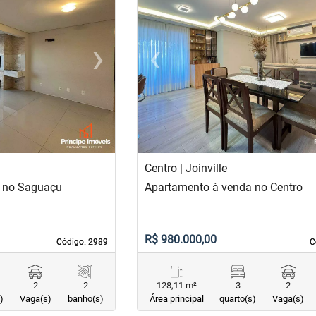
›
‹
Next
Previous
Centro | Joinville
 no Saguaçu
Apartamento à venda no Centro
R$ 980.000,00
Código. 2989
Código. 2989
C
C
2
2
128,11 m²
3
2
)
Vaga(s)
banho(s)
Área principal
quarto(s)
Vaga(s)