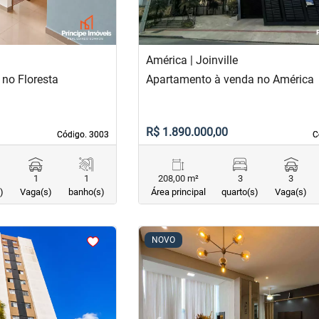
América | Joinville
no Floresta
Apartamento à venda no América
R$ 1.890.000,00
Código. 3003
Código. 3003
C
C
1
1
208,00 m²
3
3
)
Vaga(s)
banho(s)
Área principal
quarto(s)
Vaga(s)
<
<
<
<
NOVO