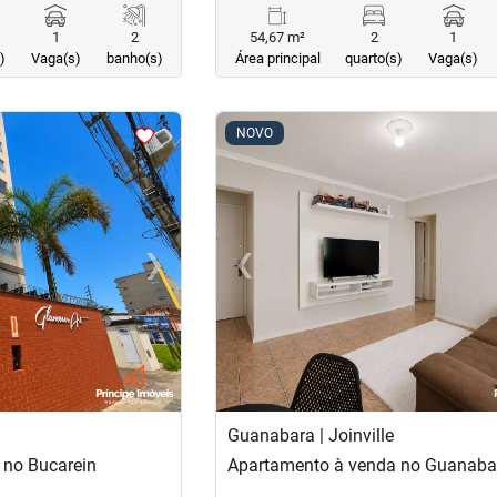
1
2
54,67 m²
2
1
)
Vaga(s)
banho(s)
Área principal
quarto(s)
Vaga(s)
<
<
<
<
NOVO
›
‹
Next
Previous
Guanabara | Joinville
 no Bucarein
Apartamento à venda no Guanaba