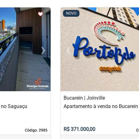
<
<
<
<
NOVO
›
‹
Next
Previous
Bucarein | Joinville
 no Saguaçu
Apartamento à venda no Bucarein
R$ 371.000,00
Código. 2985
Código. 2985
C
C