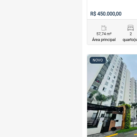
R$ 450.000,00
57,74 m²
2
Área principal
quarto(s
<
<
<
<
NOVO
‹
Previous