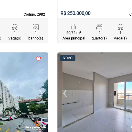
R$ 250.000,00
Código. 2982
Código. 2982
C
C
1
1
50,72 m²
2
1
)
Vaga(s)
banho(s)
Área principal
quarto(s)
Vaga(s)
<
<
<
<
NOVO
›
‹
Next
Previous