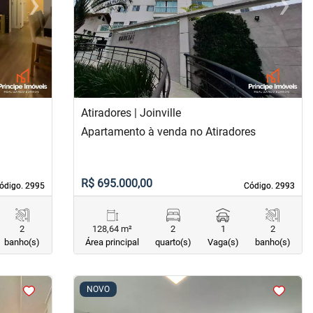
›
‹
›
Next
Previous
Next
Atiradores | Joinville
Apartamento à venda no Atiradores
R$ 695.000,00
ódigo. 2995
ódigo. 2995
Código. 2993
Código. 2993
2
128,64 m²
2
1
2
banho(s)
Área principal
quarto(s)
Vaga(s)
banho(s)
<
<
<
<
NOVO