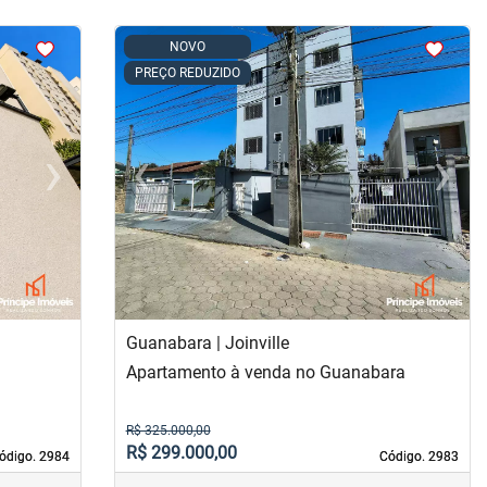
<
<
<
<
NOVO
PREÇO REDUZIDO
›
‹
›
Next
Previous
Next
Guanabara | Joinville
Apartamento à venda no Guanabara
R$ 325.000,00
R$ 299.000,00
ódigo. 2984
ódigo. 2984
Código. 2983
Código. 2983