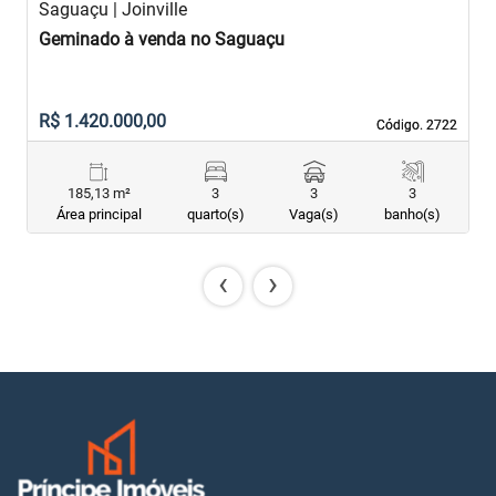
Saguaçu | Joinville
S
Geminado à venda no Saguaçu
G
R$ 1.420.000,00
R
Código. 2722
Código. 2722
185,13 m²
3
3
3
Área principal
quarto(s)
Vaga(s)
banho(s)
‹
›