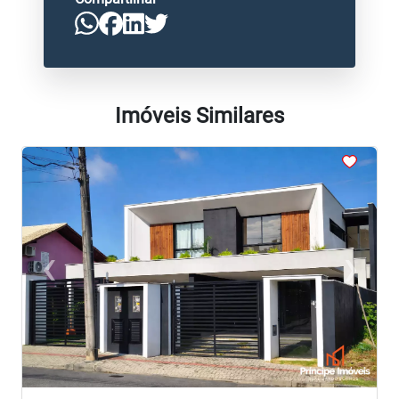
Imóveis Similares
<
<
<
<
<
‹
›
Previous
Next