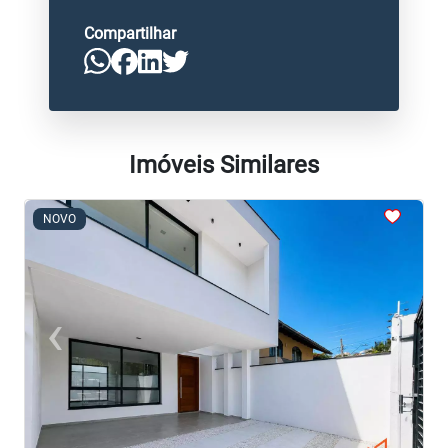
Compartilhar
Imóveis Similares
<
<
<
<
<
NOVO
‹
›
Previous
Next