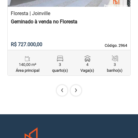
Floresta | Joinville
F
Geminado à venda no Floresta
G
R$ 727.000,00
R
Código. 2964
Código. 2964
140,00 m²
3
4
3
Área principal
quarto(s)
Vaga(s)
banho(s)
‹
›