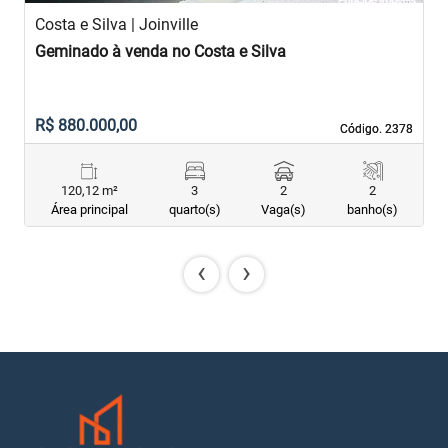
Costa e Silva | Joinville
C
Geminado à venda no Costa e Silva
G
R$ 880.000,00
R
Código. 2378
Código. 2378
120,12 m²
3
2
2
Área principal
quarto(s)
Vaga(s)
banho(s)
‹
›