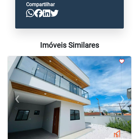
Compartilhar
Imóveis Similares
<
<
<
<
<
‹
›
Previous
Next