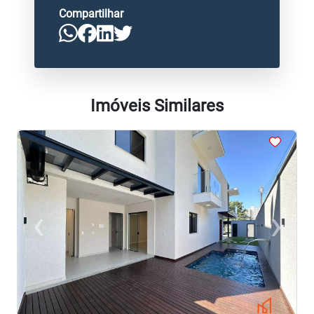
Compartilhar
Imóveis Similares
<
<
<
<
<
‹
›
Previous
Next