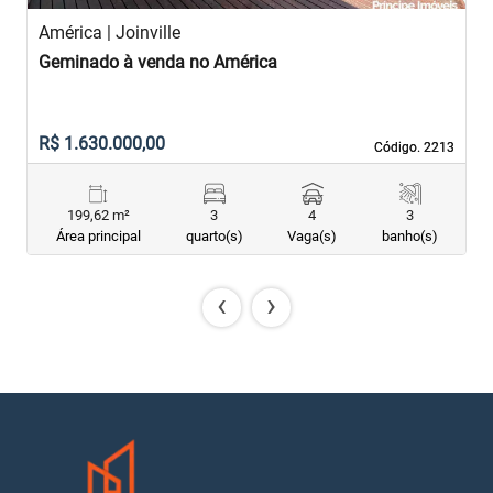
América | Joinville
A
Geminado à venda no América
G
R$ 1.630.000,00
R
Código. 2213
Código. 2213
199,62 m²
3
4
3
Área principal
quarto(s)
Vaga(s)
banho(s)
‹
›