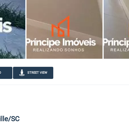
O
STREET VIEW
ille/SC
C