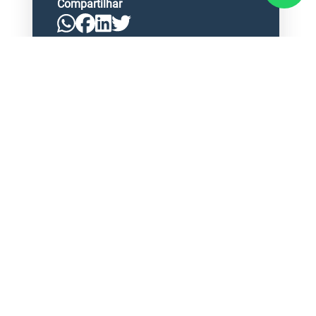
Compartilhar
<
<
<
<
›
‹
›
Next
Previous
Next