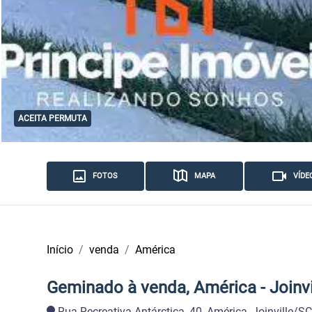
ACEITA PERMUTA
FOTOS
MAPA
VÍDE
Início
venda
América
Geminado à venda, América - Joinv
Rua Recreativa Antárctica, 40, América, Joinville/S