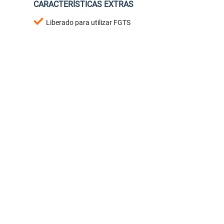
CARACTERÍSTICAS EXTRAS
Liberado para utilizar FGTS
<
<
<
<
<
<
<
<
‹
›
‹
Previous
Next
Previou