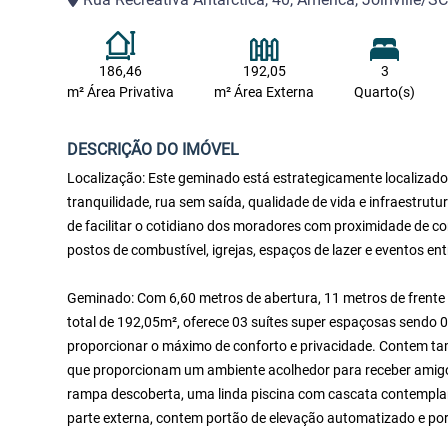
186,46
192,05
3
m² Área Privativa
m² Área Externa
Quarto(s)
DESCRIÇÃO DO IMÓVEL
Localização: Este geminado está estrategicamente localizado n
tranquilidade, rua sem saída, qualidade de vida e infraestrutu
de facilitar o cotidiano dos moradores com proximidade de co
postos de combustível, igrejas, espaços de lazer e eventos ent
Geminado: Com 6,60 metros de abertura, 11 metros de frente 
total de 192,05m², oferece 03 suítes super espaçosas sendo 
proporcionar o máximo de conforto e privacidade. Contem ta
que proporcionam um ambiente acolhedor para receber amigo
rampa descoberta, uma linda piscina com cascata contempla
parte externa, contem portão de elevação automatizado e por