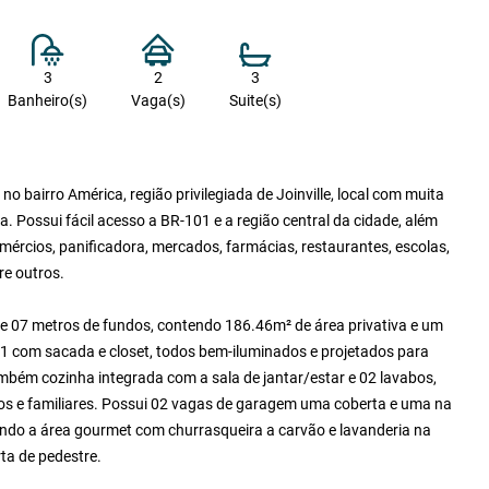
3
2
3
Banheiro(s)
Vaga(s)
Suite(s)
o bairro América, região privilegiada de Joinville, local com muita
ra. Possui fácil acesso a BR-101 e a região central da cidade, além
mércios, panificadora, mercados, farmácias, restaurantes, escolas,
re outros.
e 07 metros de fundos, contendo 186.46m² de área privativa e um
01 com sacada e closet, todos bem-iluminados e projetados para
mbém cozinha integrada com a sala de jantar/estar e 02 lavabos,
s e familiares. Possui 02 vagas de garagem uma coberta e uma na
ndo a área gourmet com churrasqueira a carvão e lavanderia na
ta de pedestre.