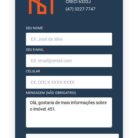
CRECI 6333J
(47) 3227-7747
SEU NOME
*
SEU E-MAIL
*
CELULAR
*
MENSAGEM (NÃO OBRIGATRIO)