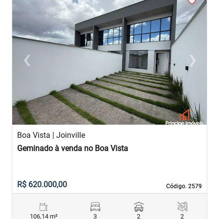
‹
›
Previous
Next
Boa Vista | Joinville
Geminado à venda no Boa Vista
R$ 620.000,00
Código. 2579
Código. 2579
106,14 m²
3
2
2