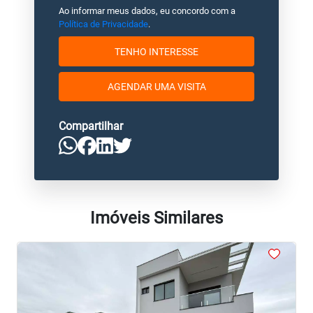
Ao informar meus dados, eu concordo com a
Política de Privacidade
.
TENHO INTERESSE
AGENDAR UMA VISITA
Compartilhar
Imóveis Similares
<
<
<
<