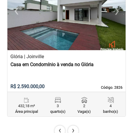
‹
›
Previous
Next
Glória | Joinville
Casa em Condomínio à venda no Glória
R$ 2.590.000,00
Código. 2826
Código. 2826
432,18 m²
3
2
4
Área principal
quarto(s)
Vaga(s)
banho(s)
‹
›