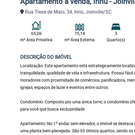
Apartamento à venda, Iririú - Joinvi
Rua Treze de Maio, 34, Iririú, Joinville/SC
65,06
75,14
3
m² Área Privativa
m² Área Externa
Quarto(s)
DESCRIÇÃO DO IMÓVEL
Localização: Este apartamento está estrategicamente localizado 
tranquilidade, qualidade de vida e infraestrutura. Possui fácil 
moradores com proximidade de comércios, panificadora, merca
igrejas, espaços de lazer e eventos entre outros.
Condomínio: Composto por uma única torre, o condomínio ofe
para você que busca exclusividade.
Apartamento: No 1º andar sem elevador, o imóvel se destaca 
uma planta bem planejada. São 03 ótimos quartos, sendo os 01 