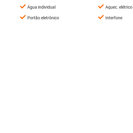
Água individual
Aquec. elétrico
Portão eletrônico
Interfone
CARACTERÍSTICAS EXTRAS
Liberado para utilizar FGTS