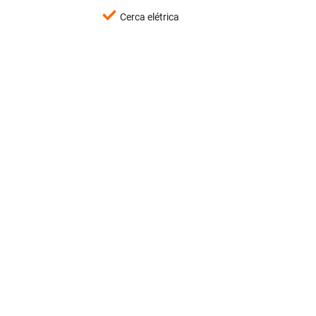
Cerca elétrica
Imóveis Similares
<
<
<
<