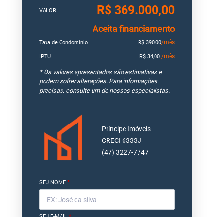
R$ 369.000,00
VALOR
Aceita financiamento
/mês
Taxa de Condomínio
R$ 390,00
/mês
IPTU
R$ 34,00
* Os valores apresentados são estimativas e
podem sofrer alterações. Para informações
precisas, consulte um de nossos especialistas.
Príncipe Imóveis
CRECI 6333J
(47) 3227-7747
SEU NOME
*
SEU E-MAIL
*