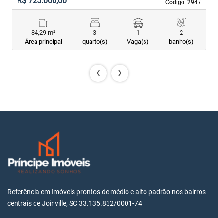
R$ 725.000,00
R
Código. 2947
Código. 2947
84,29 m²
3
1
2
Área principal
quarto(s)
Vaga(s)
banho(s)
‹
›
Referência em Imóveis prontos de médio e alto padrão nos bairros
centrais de Joinville, SC 33.135.832/0001-74