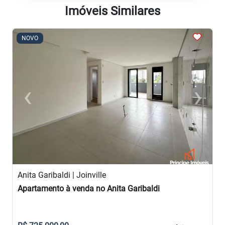
Imóveis Similares
<
<
<
<
<
NOVO
‹
›
Previous
Next
Anita Garibaldi | Joinville
A
Apartamento à venda no Anita Garibaldi
A