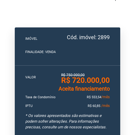
Cód. imóvel: 2899
IMÓVEL
FINALIDADE: VENDA
R$ 750.000,00
VALOR
R$ 720.000,00
Aceita financiamento
/mês
Taxa de Condomínio
R$ 553,54
/mês
IPTU
R$ 60,85
* Os valores apresentados são estimativas e
podem sofrer alterações. Para informações
precisas, consulte um de nossos especialistas.