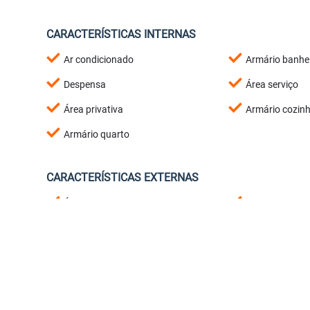
CARACTERÍSTICAS INTERNAS
Ar condicionado
Armário banhe
Despensa
Área serviço
Área privativa
Armário cozin
Armário quarto
CARACTERÍSTICAS EXTERNAS
Água individual
Jardim
Gramado
Interfone
CARACTERÍSTICAS EXTRAS
Liberado para utilizar FGTS