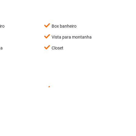
iro
Box banheiro
Vista para montanha
ha
Closet
Portão eletrônico
Quintal