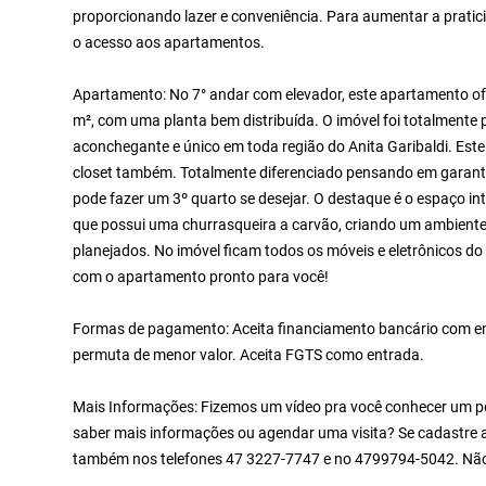
proporcionando lazer e conveniência. Para aumentar a pratici
o acesso aos apartamentos.
Apartamento: No 7° andar com elevador, este apartamento ofe
m², com uma planta bem distribuída. O imóvel foi totalmente 
aconchegante e único em toda região do Anita Garibaldi. Est
closet também. Totalmente diferenciado pensando em garanti
pode fazer um 3º quarto se desejar. O destaque é o espaço inte
que possui uma churrasqueira a carvão, criando um ambient
planejados. No imóvel ficam todos os móveis e eletrônicos 
com o apartamento pronto para você!
Formas de pagamento: Aceita financiamento bancário com ent
permuta de menor valor. Aceita FGTS como entrada.
Mais Informações: Fizemos um vídeo pra você conhecer um pou
saber mais informações ou agendar uma visita? Se cadastre a
também nos telefones 47 3227-7747 e no 4799794-5042. Não