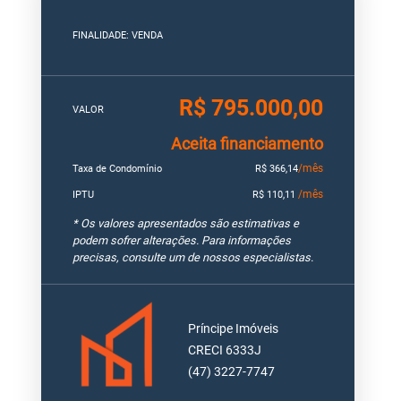
FINALIDADE: VENDA
R$ 795.000,00
VALOR
Aceita financiamento
/mês
Taxa de Condomínio
R$ 366,14
/mês
IPTU
R$ 110,11
* Os valores apresentados são estimativas e
podem sofrer alterações. Para informações
precisas, consulte um de nossos especialistas.
Príncipe Imóveis
CRECI 6333J
(47) 3227-7747