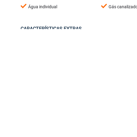
Água individual
Gás canalizad
CARACTERÍSTICAS EXTRAS
Liberado para utilizar FGTS
<
<
<
<
<
<
<
<
NOVO
‹
›
‹
Previous
Next
Previou