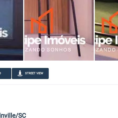
O
STREET VIEW
nville/SC