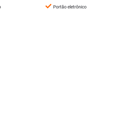
o
Portão eletrônico
Imóveis Similares
<
<
<
<
›
‹
s
Next
Previous