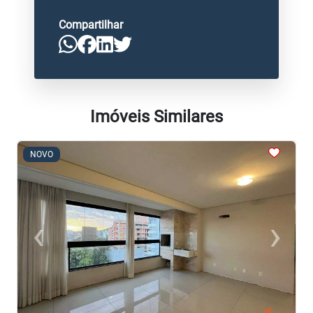
Compartilhar
Imóveis Similares
<
<
<
<
NOVO
‹
›
Previous
Next