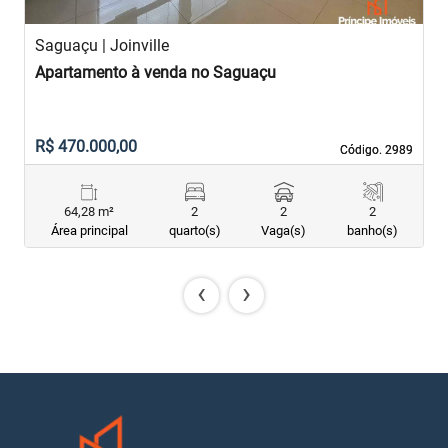
Saguaçu | Joinville
Apartamento à venda no Saguaçu
R$ 470.000,00
Código. 2989
Código. 2989
64,28 m²
2
2
2
Área principal
quarto(s)
Vaga(s)
banho(s)
‹
›