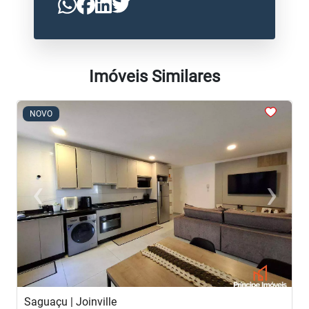
Imóveis Similares
<
<
<
<
<
NOVO
‹
›
Previous
Next
Saguaçu | Joinville
S