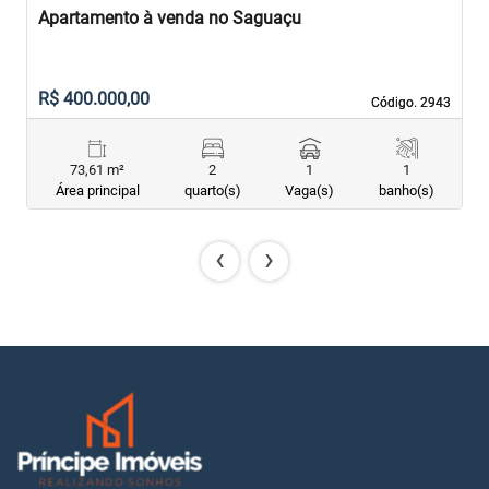
Apartamento à venda no Saguaçu
A
R$ 400.000,00
R
Código. 2943
Código. 2943
73,61 m²
2
1
1
Área principal
quarto(s)
Vaga(s)
banho(s)
‹
›