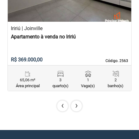
Iririú | Joinville
Apartamento à venda no Iririú
R$ 369.000,00
Código. 2563
Código. 2563
65,06 m²
3
1
2
Área principal
quarto(s)
Vaga(s)
banho(s)
‹
›