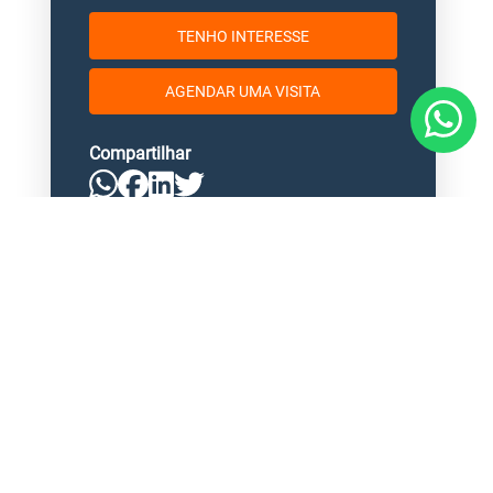
TENHO INTERESSE
AGENDAR UMA VISITA
Compartilhar
<
<
<
<
<
<
<
<