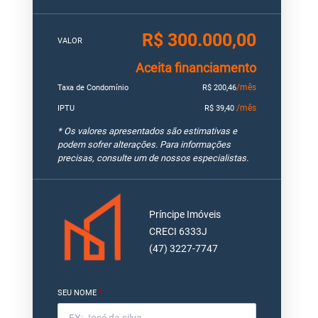
R$ 300.000,00
VALOR
Aceita financiamento
/mês
Taxa de Condomínio
R$ 200,46
/mês
IPTU
R$ 39,40
* Os valores apresentados são estimativas e
podem sofrer alterações. Para informações
precisas, consulte um de nossos especialistas.
Príncipe Imóveis
CRECI 6333J
(47) 3227-7747
SEU NOME
*