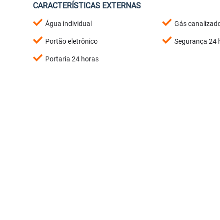
CARACTERÍSTICAS EXTERNAS
Água individual
Gás canalizad
Portão eletrônico
Segurança 24 
Portaria 24 horas
CARACTERÍSTICAS EXTRAS
Elevador
Liberado para 
Sacada com churrasqieira
<
<
<
<
<
<
<
<