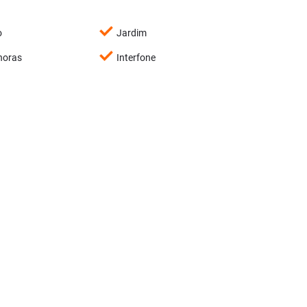
o
Jardim
horas
Interfone
utilizar FGTS
Sacada
Imóveis Similares
<
<
<
<