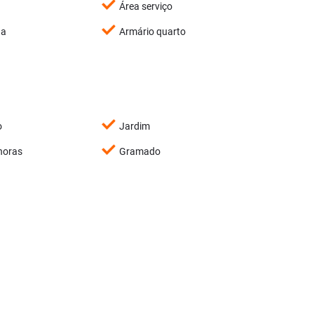
Área serviço
ha
Armário quarto
o
Jardim
horas
Gramado
Portaria 24 horas
utilizar FGTS