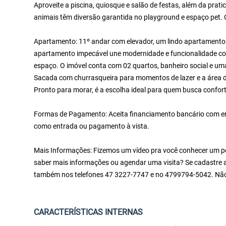
Aproveite a piscina, quiosque e salão de festas, além da prati
animais têm diversão garantida no playground e espaço pet. O 
Apartamento: 11º andar com elevador, um lindo apartamento d
apartamento impecável une modernidade e funcionalidade c
espaço. O imóvel conta com 02 quartos, banheiro social e uma
Sacada com churrasqueira para momentos de lazer e a área de
Pronto para morar, é a escolha ideal para quem busca confort
Formas de Pagamento: Aceita financiamento bancário com ent
como entrada ou pagamento à vista.
Mais Informações: Fizemos um vídeo pra você conhecer um pou
saber mais informações ou agendar uma visita? Se cadastre a
também nos telefones 47 3227-7747 e no 4799794-5042. Não
CARACTERÍSTICAS INTERNAS