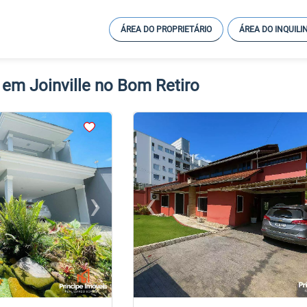
ÁREA DO PROPRIETÁRIO
ÁREA DO INQUILI
 em Joinville no Bom Retiro
<
<
<
<
›
‹
Next
Previous