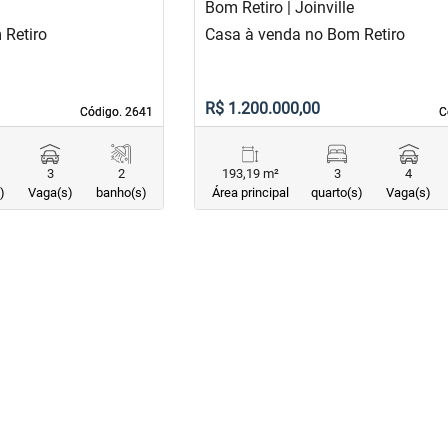
Bom Retiro | Joinville
 Retiro
Casa à venda no Bom Retiro
R$ 1.200.000,00
Código. 2641
Código. 2641
C
C
3
2
193,19 m²
3
4
)
Vaga(s)
banho(s)
Área principal
quarto(s)
Vaga(s)