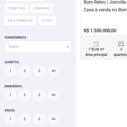
Bom Retiro | Joinville
COBERTURA
GEMINADO
Casa à venda no Bom
SALA COMERCIAL
STUDIO
R$ 1.550.000,00
CONDOMÍNIOS
Todos
178,08 m²
3
Área principal
quarto(s
QUARTOS
1
2
3
4+
BANHEIROS
1
2
3
4+
VAGAS
1
2
3
4+