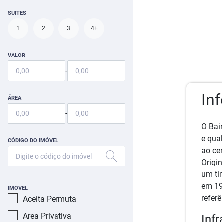
SUITES
1
2
3
4+
VALOR
-
In
ÁREA
-
O Bai
e qua
CÓDIGO DO IMÓVEL
ao ce
Origi
um ti
em 19
IMOVEL
referê
Aceita Permuta
Area Privativa
Inf