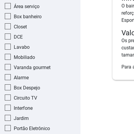
O bai
Área serviço
refor
Box banheiro
Esport
Closet
Val
DCE
Os pr
Lavabo
custa
taman
Mobiliado
Para 
Varanda gourmet
Alarme
Box Despejo
Circuito TV
Interfone
Jardim
Portão Eletrônico