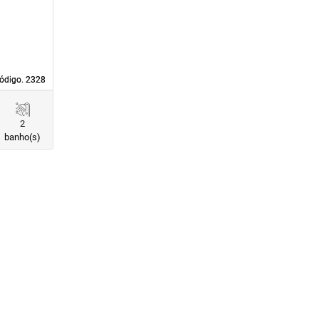
ódigo. 2328
ódigo. 2328
2
banho(s)