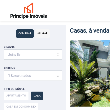
Casas, à venda
COMPRAR
ALUGAR
<
<
<
<
CIDADES
‹
BAIRROS
Previous
1
Selecionados
TIPO DE IMÒVEL
APARTAMENTO
CASA
CASA EM CONDOMÍNIO